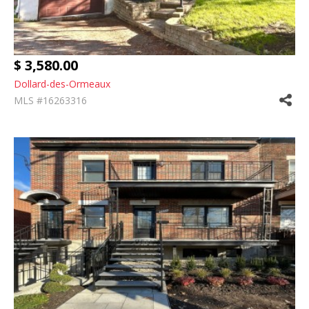
$ 3,580.00
Dollard-des-Ormeaux
MLS #16263316