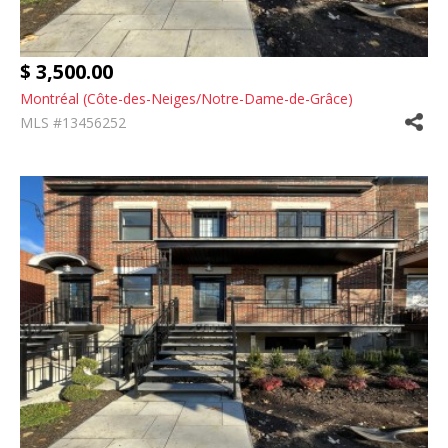
$ 3,500.00
Montréal (Côte-des-Neiges/Notre-Dame-de-Grâce)
MLS #13456252