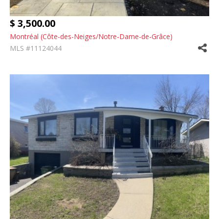
$ 3,500.00
Montréal (Côte-des-Neiges/Notre-Dame-de-Grâce)
MLS #11124044