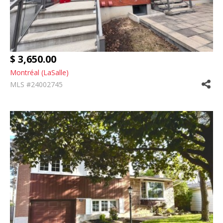
$ 3,650.00
Montréal (LaSalle)
MLS #24002745