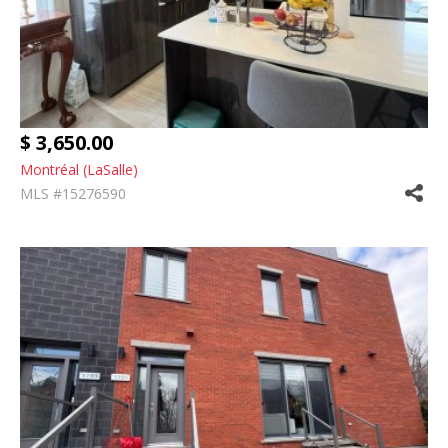
$ 3,650.00
Montréal (LaSalle)
MLS #15276590