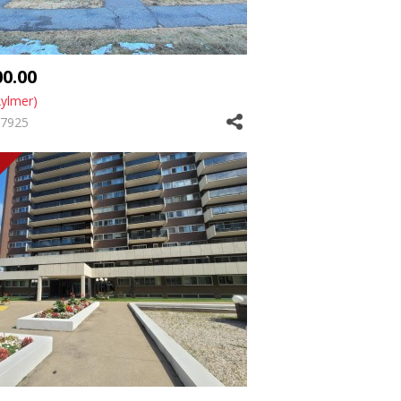
00.00
Aylmer)
7925