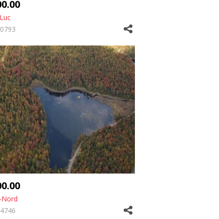
00.00
-Luc
0793
00.00
-Nord
4746