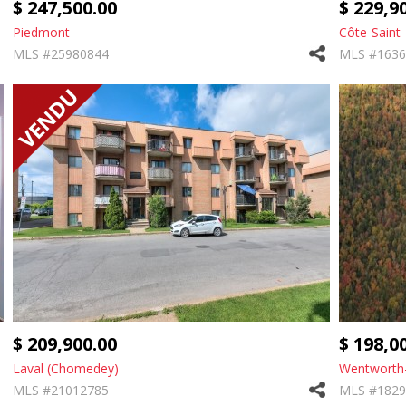
$ 247,500.00
$ 229,9
Piedmont
Côte-Saint
MLS #25980844
MLS #1636
$ 209,900.00
$ 198,0
Laval (Chomedey)
Wentworth
MLS #21012785
MLS #1829