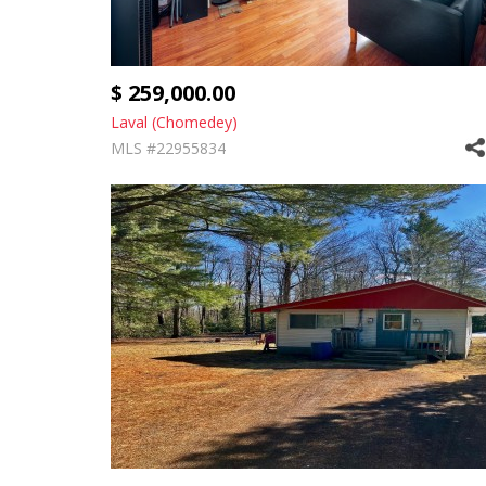
$ 259,000.00
Laval (Chomedey)
MLS #22955834