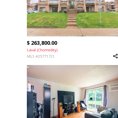
$ 263,800.00
Laval (Chomedey)
MLS #25771721