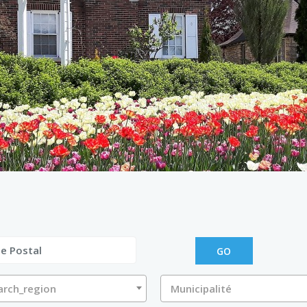
GO
arch_region
Municipalité