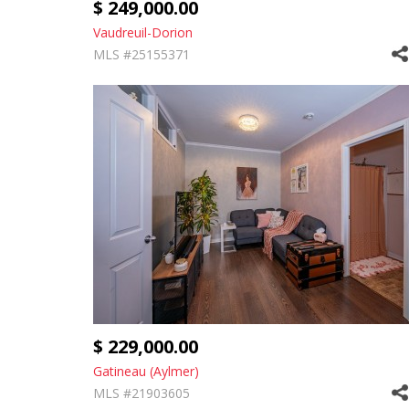
$ 249,000.00
Vaudreuil-Dorion
MLS #25155371
$ 229,000.00
Gatineau (Aylmer)
MLS #21903605