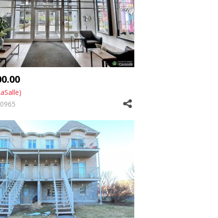
00.00
aSalle)
0965