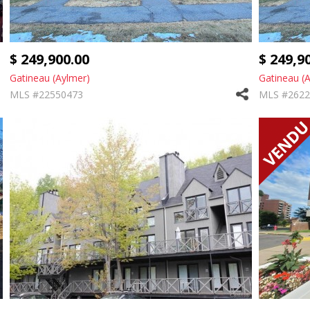
$ 249,900.00
$ 249,9
Gatineau (Aylmer)
Gatineau (
MLS #22550473
MLS #2622