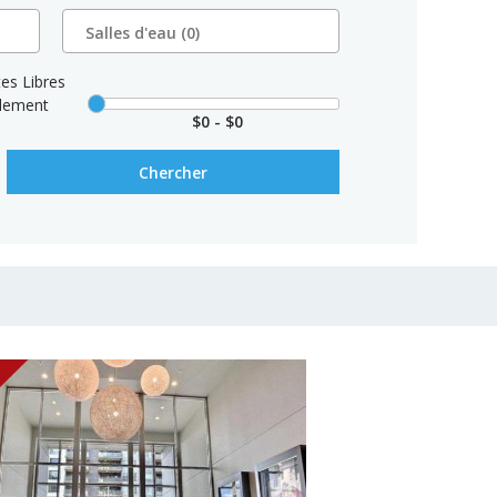
tes Libres
lement
$0 - $0
Chercher