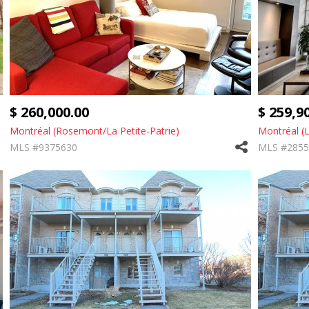
$ 260,000.00
$ 259,9
Montréal (Rosemont/La Petite-Patrie)
Montréal (L
MLS #9375630
MLS #2855