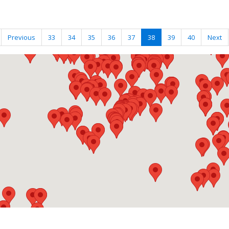
Previous
33
34
35
36
37
38
39
40
Next