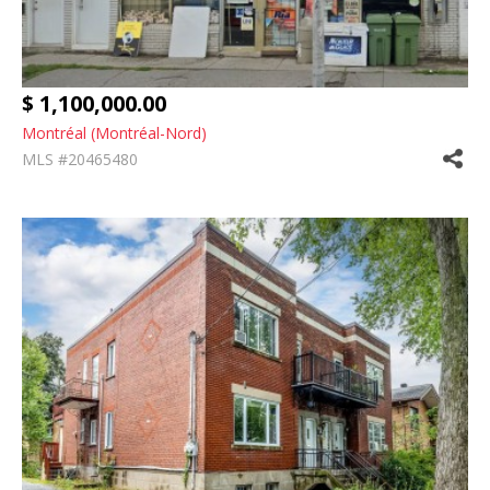
$ 1,100,000.00
Montréal (Montréal-Nord)
MLS #20465480