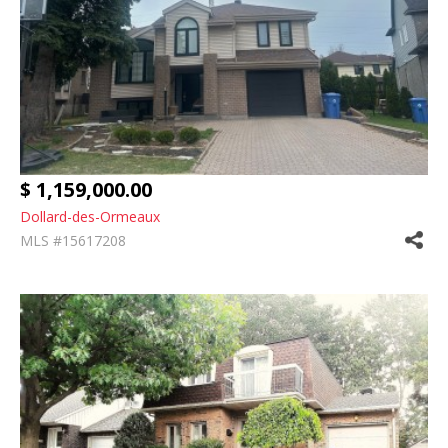
$ 1,159,000.00
Dollard-des-Ormeaux
MLS #15617208