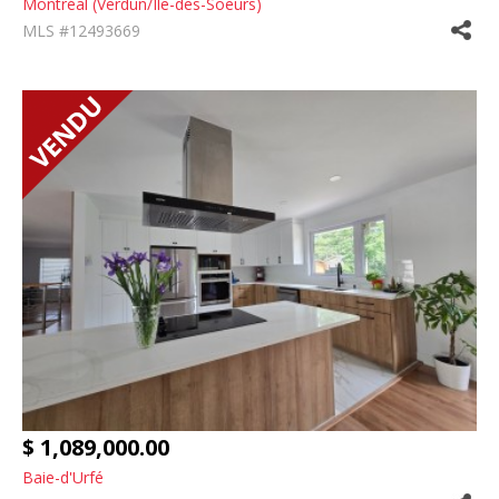
Montréal (Verdun/Île-des-Soeurs)
MLS #12493669
$ 1,089,000.00
Baie-d'Urfé