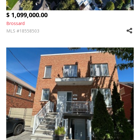
$ 1,099,000.00
Brossard
MLS #18558503