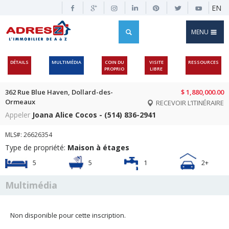
EN
MENU
DÉTAILS
MULTIMÉDIA
COIN DU
VISITE
RESSOURCES
PROPRIO
LIBRE
362 Rue Blue Haven, Dollard-des-
$ 1,880,000.00
Ormeaux
RECEVOIR L’ITINÉRAIRE
Appeler
Joana Alice Cocos - (514) 836-2941
MLS#: 26626354
Type de propriété:
Maison à étages
5
5
1
2+
Multimédia
Non disponible pour cette inscription.