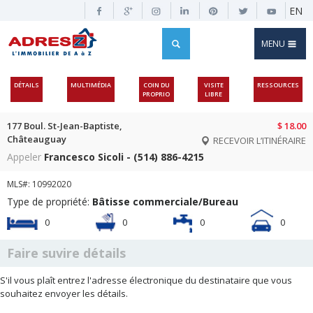
EN
MENU
DÉTAILS
MULTIMÉDIA
COIN DU
VISITE
RESSOURCES
PROPRIO
LIBRE
177 Boul. St-Jean-Baptiste,
$ 18.00
Châteauguay
RECEVOIR L’ITINÉRAIRE
Appeler
Francesco Sicoli - (514) 886-4215
MLS#: 10992020
Type de propriété:
Bâtisse commerciale/Bureau
0
0
0
0
Faire suvire détails
S'il vous plaît entrez l'adresse électronique du destinataire que vous
souhaitez envoyer les détails.