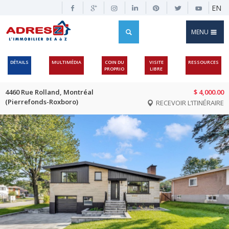
EN
MENU
DÉTAILS
MULTIMÉDIA
COIN DU
VISITE
RESSOURCES
PROPRIO
LIBRE
4460 Rue Rolland, Montréal
$ 4,000.00
(Pierrefonds-Roxboro)
RECEVOIR L’ITINÉRAIRE