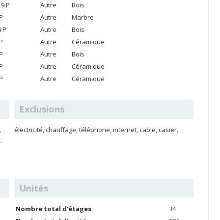
.9 P
Autre
Bois
 P
Autre
Marbre
4 P
Autre
Bois
 P
Autre
Céramique
 P
Autre
Bois
 P
Autre
Céramique
 P
Autre
Céramique
Exclusions
,
électricité, chauffage, téléphone, internet, cable, casier.
Unités
Nombre total d'étages
34