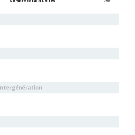
Nombre total d'unités
286
 Intergénération