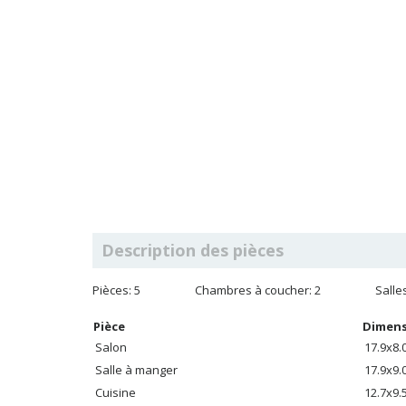
Description des pièces
Pièces: 5
Chambres à coucher: 2
Salle
Pièce
Dimens
Salon
17.9x8.
Salle à manger
17.9x9.
Cuisine
12.7x9.