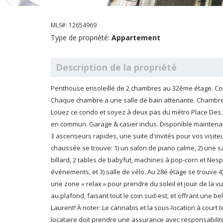
MLS#: 12654969
Type de propriété:
Appartement
Description de la propriété
Penthouse ensoleillé de 2 chambres au 32ème étage. Conc
Chaque chambre a une salle de bain attenante. Chambre
Louez ce condo et soyez à deux pas du métro Place Des Art
en commun. Garage & casier inclus. Disponible maintenant!!! Le luxueux bâtiment Le Peterson vous offre la sécurité 24/7,
3 ascenseurs rapides, une suite d'invités pour vos visiteurs et CINQ (5) espaces communs pour vous détendre: Au rez-de-
chaussée se trouve: 1) un salon de piano calme, 2) une salle de jeux/fêtes avec une télévision grand écran, table de
billard, 2 tables de babyfut, machines à pop-corn et Nespresso, ainsi qu'une cuisine de présentation pour vos
événements, et 3) salle de vélo. Au 28é étage se trouve 4) l'incroyable skydeck ouvert, comprenant BBQ, mur d'escalade 
une zone « relax » pour prendre du soleil et jouir de la vue formidable sur la ville, et 5) le gym avec une fenestration du sol
au plafond, faisant tout le coin sud-est, et offrant une belle vue continue sur le Quartier de Spectacles et la fleuve St
Laurent! À noter: Le cannabis et la sous-location à court terme, ou Air BnB ne sont pas permis dan
locataire doit prendre une assurance avec responsabilité civile avant d'emménager, et payer les frais de déménagem