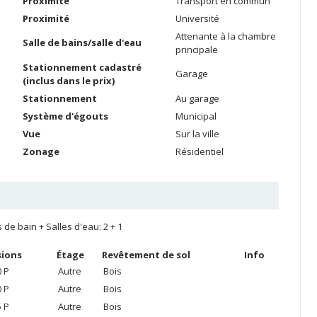
Proximité
Transport en commun
Proximité
Université
Attenante à la chambre
Salle de bains/salle d'eau
principale
Stationnement cadastré
Garage
(inclus dans le prix)
Stationnement
Au garage
Système d'égouts
Municipal
Vue
Sur la ville
Zonage
Résidentiel
s de bain + Salles d'eau: 2 + 1
ions
Étage
Revêtement de sol
Info
0 P
Autre
Bois
0 P
Autre
Bois
5 P
Autre
Bois