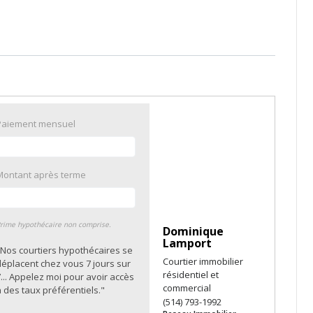
Paiement mensuel
Montant après terme
rime hypothécaire non comprise.
Dominique
Lamport
"Nos courtiers hypothécaires se
Courtier immobilier
déplacent chez vous 7 jours sur
résidentiel et
... Appelez moi pour avoir accès
commercial
 des taux préférentiels."
(514) 793-1992