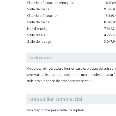
Chambre à coucher principale
16.10x9
Salle de bains
9.5x5.9
Chambre à coucher
15.5x9.
Salle de bains
8.8x5.9
Hall d'entrée
7.9x4.2
Salle d'eau
4.7x5.2
Salle de lavage
3.0x7.9
Inclusions
Meubles, réfrigérateur, four encastré, plaque de cuisson
lave-vaisselle, laveuse, sécheuse, micro-ondes encastré -
style tiroir, espace de stationnement #56.
Immobilier commercial
Non disponible pour cette inscription.