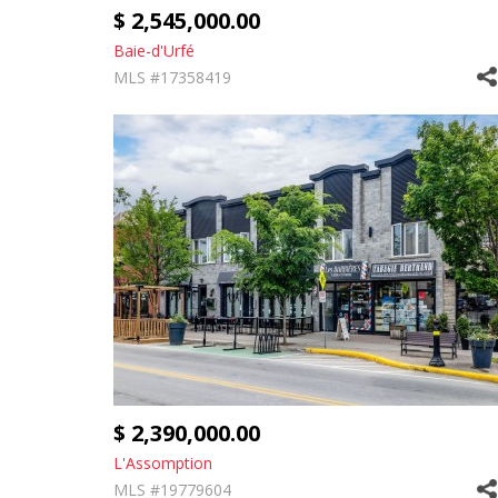
$ 2,545,000.00
Baie-d'Urfé
MLS #17358419
$ 2,390,000.00
L'Assomption
MLS #19779604