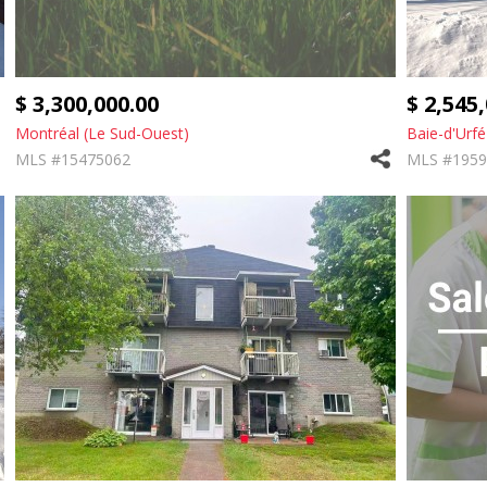
$ 3,300,000.00
$ 2,545
Montréal (Le Sud-Ouest)
Baie-d'Urfé
MLS #15475062
MLS #1959