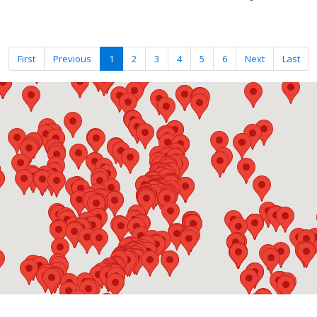
First
Previous
1
2
3
4
5
6
Next
Last