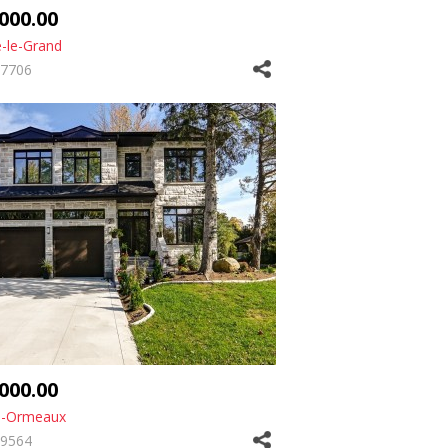
,000.00
e-le-Grand
7706
,000.00
s-Ormeaux
9564