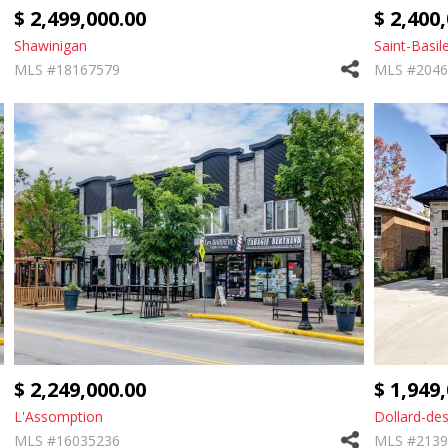
$ 2,499,000.00
$ 2,400
Shawinigan
Saint-Basil
MLS #18167579
MLS #2046
$ 2,249,000.00
$ 1,949
L'Assomption
Dollard-de
MLS #16035236
MLS #2139