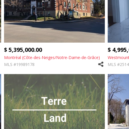
$ 5,395,000.00
$ 4,995
Montréal (Côte-des-Neiges/Notre-Dame-de-Grâce)
Westmoun
MLS #19989178
MLS #2514