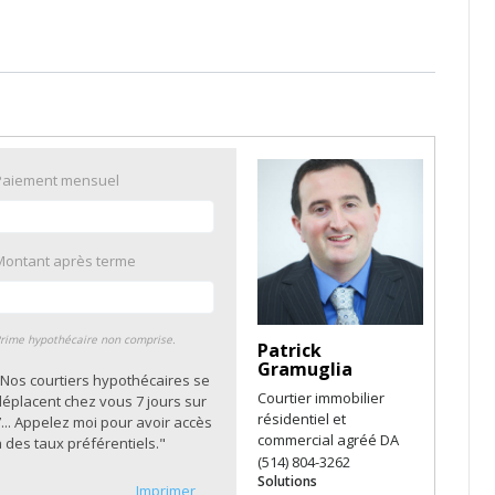
Paiement mensuel
Montant après terme
rime hypothécaire non comprise.
Patrick
Gramuglia
"Nos courtiers hypothécaires se
Courtier immobilier
déplacent chez vous 7 jours sur
résidentiel et
... Appelez moi pour avoir accès
commercial agréé DA
 des taux préférentiels."
(514) 804-3262
Solutions
Imprimer