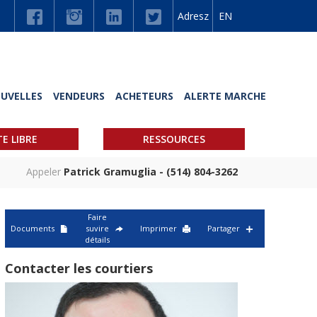
Adresz
EN
UVELLES
VENDEURS
ACHETEURS
ALERTE MARCHE
TE LIBRE
RESSOURCES
Appeler
Patrick Gramuglia - (514) 804-3262
Faire
Documents
suvire
Imprimer
Partager
détails
Contacter les courtiers