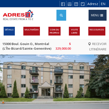
Adresz
EN
MENU
DÉTAILS
MULTIMÉDIA
COIN DU
VISITE
RESSOURCES
PROPRIO
LIBRE
15000 Boul. Gouin O., Montréal
$
RECEVOIR
(L'Île-Bizard/Sainte-Geneviève)
329,000.00
L’ITINÉRAIRE