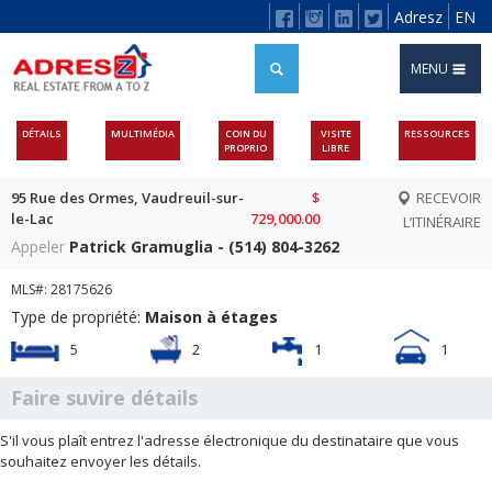
Adresz
EN
MENU
DÉTAILS
MULTIMÉDIA
COIN DU
VISITE
RESSOURCES
PROPRIO
LIBRE
95 Rue des Ormes, Vaudreuil-sur-
$
RECEVOIR
le-Lac
729,000.00
L’ITINÉRAIRE
Appeler
Patrick Gramuglia - (514) 804-3262
MLS#: 28175626
Type de propriété:
Maison à étages
5
2
1
1
Faire suvire détails
S'il vous plaît entrez l'adresse électronique du destinataire que vous
souhaitez envoyer les détails.